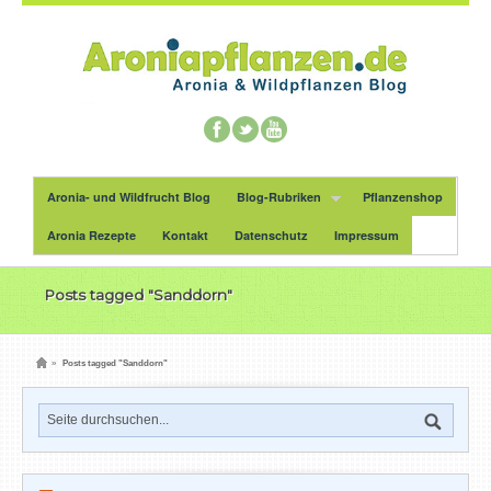
Aronia- und Wildfrucht Blog
Blog-Rubriken
Pflanzenshop
Aronia Rezepte
Kontakt
Datenschutz
Impressum
Posts tagged "Sanddorn"
»
Posts tagged "Sanddorn"