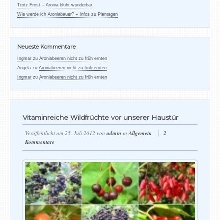
Trotz Frost – Aronia blüht wunderbar
Wie werde ich Aroniabauer? – Infos zu Plantagen
Neueste Kommentare
Ingmar
zu
Aroniabeeren nicht zu früh ernten
Angela
zu
Aroniabeeren nicht zu früh ernten
Ingmar
zu
Aroniabeeren nicht zu früh ernten
Vitaminreiche Wildfrüchte vor unserer Haustür
Veröffentlicht am
25. Juli 2012
von
admin
in
Allgemein
2
Kommentare