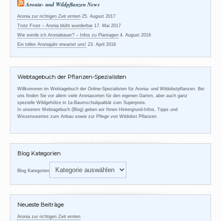
Aronia- und Wildpflanzen News
Aronia zur richtigen Zeit ernten
25. August 2017
Trotz Frost – Aronia blüht wunderbar
17. Mai 2017
Wie werde ich Aroniabauer? – Infos zu Plantagen
4. August 2016
Ein tolles Aroniajahr erwartet uns!
23. April 2016
Webtagebuch der Pflanzen-Spezialisten
Willkommen im Webtagebuch der Online-Spezialisten für Aronia- und Wildobstpflanzen. Bei
uns finden Sie vor allem viele Aroniasorten für den eigenen Garten, aber auch ganz
spezielle Wildgehölze in 1a-Baumschulqualität zum Superpreis.
In unserem Webtagebuch (Blog) geben wir Ihnen Hintergrund-Infos, Tipps und
Wissenswertes zum Anbau sowie zur Pflege von Wildobst Pflanzen.
Blog Kategorien
Blog Kategorien
Neueste Beiträge
Aronia zur richtigen Zeit ernten