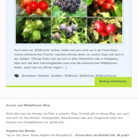
Auch wenn sie „Wildfrüchte“ heißen, findet man jene nicht nur in der freien Natur.
Unsere einheimischen Früchte wachsen oftmals direkt vor unserer Nase und auch in
den Städten. Oftmals findet man sie noch in alten Hinterhöfen oder in Stadtparks.
Aber auch auf alten Industriegeländen kann man die einheimischen Wildpflanzen
finden, wenn man mit offenen Augen […]
Brombeere
,
Holunder
,
Sanddorn
,
Wildfrucht
,
Wildfrüchte
,
Wildfruchthecke
Beitrag weiterlesen
Aronia- und Wildpflanzen Blog
Nicht alles was uns bewegt, hat Platz in unserem Shop. Deshalb gibt es dieses Blog, was nach
und nach mit Geschichten, Hintergründen, Botanikwissen oder auch Ereignissen hinter den
Kulissen von Aroniapflanzen.com gefüllt wird.
Angebot des Monats:
Top im Juli: Unser Aronia Angebot mit Rezeptbuch! –
Aronia Nero 3er-Bündel inkl. 60 gratis