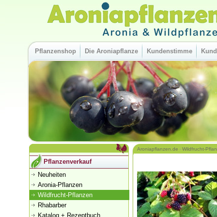
Pflanzenshop
Die Aroniapflanze
Kundenstimme
Kund
Aroniapflanzen.de
Wildfrucht-Pfla
»
Pflanzenverkauf
Neuheiten
Aronia-Pflanzen
Wildfrucht-Pflanzen
Rhabarber
Katalog + Rezeptbuch