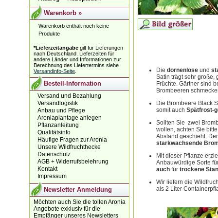
Warenkorb
»
Warenkorb enthält noch keine
Produkte
*Lieferzeitangabe
gilt für Lieferungen
nach Deutschland. Lieferzeiten für
andere Länder und Informationen zur
Berechnung des Liefertermins siehe
Die
dornenlose
und
st
Versandinfo-Seite
.
Satin trägt sehr große
Bestell-Information
Früchte. Gärtner sind 
Brombeeren schmeck
Versand und Bezahlung
Versandlogistik
Die Brombeere Black Sat
somit auch
Spätfrost-g
Anbau und Pflege
Aroniaplantage anlegen
Sollten Sie zwei Bromb
Pflanzanleitung
wollen, achten Sie bitt
Qualitätsinfo
Abstand geschieht. Denn
Häufige Fragen zur Aronia
starkwachsende Brom
Unsere Wildfruchthecke
Datenschutz
Mit dieser Pflanze erzi
AGB + Widerrufsbelehrung
Anbauwürdige Sorte fü
Kontakt
auch
für
trockene Sta
Impressum
Wir liefern die Wildfruc
als 2 Liter Containerpfl
Newsletter Anmeldung
Möchten auch Sie die tollen Aronia
Angebote exklusiv für die
Empfänger unseres Newsletters